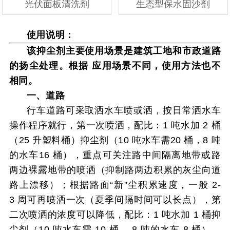
光伏面板清洗剂
生态型保水固沙剂
使用说明：
该抑尘剂主要使用场景是建筑工地和市政道路
的扬尘处理。根据
应用场景不同，使用方法也不
相同。
一、道路
行车道路可采取洒水车喷或洒，按日常洒水车
操作程序就行，第一次喷洒，
配比：
1
吨水加
2
桶
（
25
升塑料桶）抑尘剂（
10
吨水车需
20
桶，
8
吨
的水车
16
桶），重点可关注路中间隔离地带或路
两边裸露地带的喷洒（抑制路两边积累
的灰尘向道
路上漂移）；根据路面“新”尘积累速度，一般
2-
3
周可再喷洒一次
（夏季间隔时间可以长点），第
二次喷洒的浓度可以降低，配比：
1
吨水加
1
桶
抑
尘剂（
10
吨水车需
10
桶，
8
吨的水车
8
桶）。