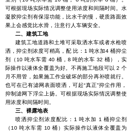
可根据现场实际情况调整使用
浓度和间隔时间。水
凝胶抑尘剂有保湿功能，比水干的慢，硬质路面效
果上会感觉比水滑，注意行人车辆安全。
二、建筑工地
建筑工地道路和土堆可采取洒水车或者水枪喷
洒，抑尘剂浓度可稍高，配
比：
1
吨水加
4
桶抑尘
剂（
10
吨水车需
40
桶，
8
吨的水车
32
桶），实
际操作以
液体全覆盖为好。不再施工地段可以
2
个
月不用管，如果施工作业破坏的部分再
补喷就行。
也可在已有滤网表面喷洒，可起“真正”抑尘作用，
抑制滤网下浮尘上扬。可根据现场实际情况调整使
用浓度和间隔时间。
三、裸露地表
喷洒抑尘剂浓度配比：1
吨水加
1
桶抑尘剂
（
10
吨水车需 1
0
桶）实际操作
以液体全覆盖为