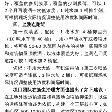
好，覆盖的多则膜厚，覆盖的少则膜薄。可以
1-
2
个月再喷洒一
次低浓度，
1
吨水加
1
桶抑尘剂。
可根据现场实际情况调整使用浓度和间隔时间。
四、监测点附近
第一次喷洒，配比：1
吨水加
4
桶抑尘剂
（
10
吨水车需
40
桶），用小型洒
水车或者喷水
枪，将可将
50-80
米范围内存在的裸地、四周围墙
和建筑物屋顶喷
洒，以液体覆盖为好；监测点四周
道路可按
1
吨水加
2
桶配。
切记：不用天天洒，
有积尘再洒（第二次喷洒
浓度可适当降低，
1
吨水加
2
桶）。可根据现场实
际情况调整使用浓度和间隔时间。
项目团队在扬尘治理方面也提出了如下建议：
在工地外围运输道路和裸露地面喷洒抑尘剂，以尘
的运移降落轨迹为依据，构建一个三层核心区，如
中心区 500-1000米范围，过渡区1000-2000米范